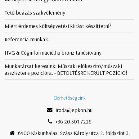
Tető beázás szakvélemény
Miért érdemes költségvetési kiírást készíttetni?
Referencia munkák.
HVG & Céginformáció.hu bronz tanúsítvány
Munkatársat keresünk: Műszaki előkészítő/műszaki
asszisztens pozícióra. - BETÖLTÉSRE KERÜLT POZÍCIÓ!
Elérhetőségeink
iroda@epkon.hu
+36 20 501 7228
6400 Kiskunhalas, Szász Károly utca 2. földszint 3.