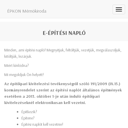
Toggl
ÉPKON Mérnökiroda
navig
E-ÉPÍTÉSI NAPLÓ
Minden, ami építési napló! Megnyitjuk, feltöltjük, vezetjük, megválaszoljuk,
kitöltjük, lezárjuk.
Miért kínlódna?
Mi megoldjuk Ön helyett!
Az építőipari kivitelezési tevékenységről szóló 191/2009 (IX.15.)
kormányrendelet szerint az építési naplót általános építmények
esetében a 2013. október 1-je után induló építőipari
kivitelezéseknél elektronikusan kell vezetni.
Építkezik?
Építene?
Építési naplót kell vezetnie!