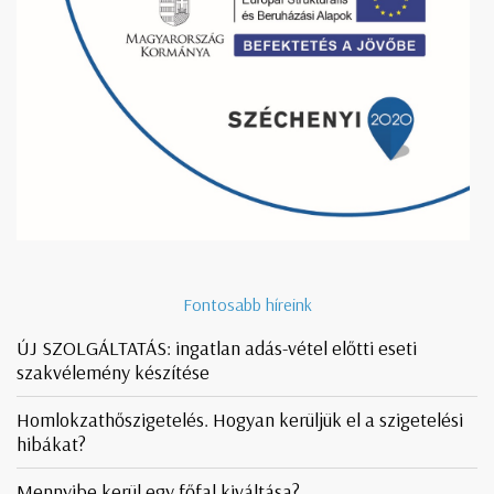
Fontosabb híreink
ÚJ SZOLGÁLTATÁS: ingatlan adás-vétel előtti eseti
szakvélemény készítése
Homlokzathőszigetelés. Hogyan kerüljük el a szigetelési
hibákat?
Mennyibe kerül egy főfal kiváltása?