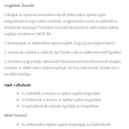
Segítünk Önnek!
Vállaljuk az újonnan bevezetésre került elektronikus építési napló
megnyitását és napi szintű vezetését, megkönnyítve ezzel az építtetők és
kivitelezők munkáját. Forduljon hozzánk bizalommal elektronikus építési
naplója vezetésével, MERT MI:
1. Bemutatjuk az elektronikus építési naplót, hogy járatos legyen benne.
2. Levesszük a terhet a válláról, így Önnek csak az építkezésre kell figyelnie.
3. Követve a jogszabály változását folyamatosan friss információk alapján
vezetjük az elektronikus építési naplóját. Ha hozzánk fordul, Önnek nincs
további teendője.
Amit vállalunk:
Az Építettők számára az építési naplót megnyitjuk
A Kivitelezők számára az építési naplót megnyitjuk
A napi jelentések adatait rögzítjük az e-naplóban
Miért fontos?
Az elektronikus építési naplót megnyitjuk az Építtetőknek.